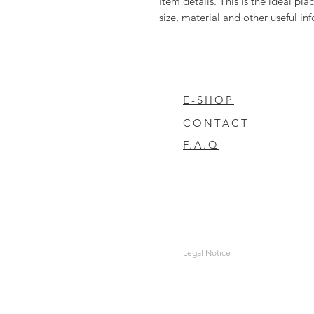
Item details. This is the ideal plac
size, material and other useful in
E-SHOP
CONTACT
F.A.Q
Legal Notice