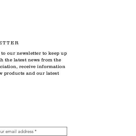
ntre religieux et spirituel du
ETTER
to our newsletter to keep up
th the latest news from the
iation, receive information
w products and our latest