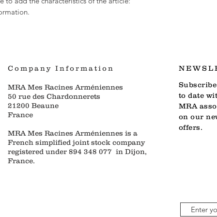
e to add the characteristics of the article:
cathédrale reste le ce
formation.
peuple arménien.
Company Information
NEWSL
Subscribe 
MRA Mes Racines Arméniennes
to date wi
50 rue des Chardonnerets
21200 Beaune
MRA assoc
France
on our ne
offers.
MRA Mes Racines Arméniennes is a
French simplified joint stock company
registered under 894 348 077 in Dijon,
France.