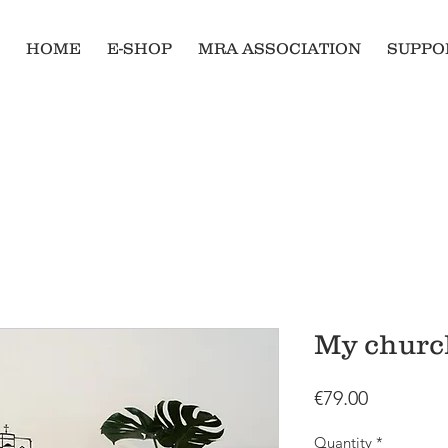
HOME
E-SHOP
MRA ASSOCIATION
SUPPO
My churc
Price
€79.00
Quantity
*